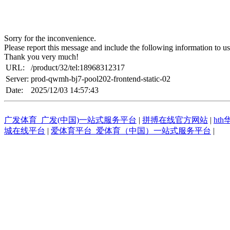
Sorry for the inconvenience.
Please report this message and include the following information to us
Thank you very much!
URL:
/product/32/tel:18968312317
Server:
prod-qwmh-bj7-pool202-frontend-static-02
Date:
2025/12/03 14:57:43
广发体育_广发(中国)一站式服务平台
|
拼搏在线官方网站
|
ht
城在线平台
|
爱体育平台_爱体育（中国）一站式服务平台
|