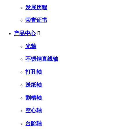
发展历程
荣誉证书
产品中心

光轴
不锈钢直线轴
打孔轴
送纸轴
割槽轴
空心轴
台阶轴