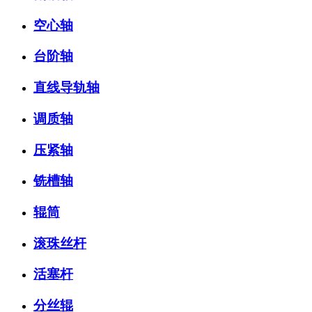
空心轴
台阶轴
直线导轨轴
调质轴
压紧轴
铣槽轴
辊筒
滚珠丝杆
活塞杆
分丝辊