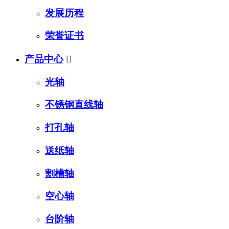
发展历程
荣誉证书
产品中心

光轴
不锈钢直线轴
打孔轴
送纸轴
割槽轴
空心轴
台阶轴