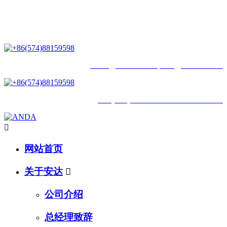
星空网,星空(中国)：一家专业研发生产和销售运动系列产品的企业 !
一家专业研发生产和销售运动系列产品的企业 !
biwu@nbanda.cn
/
lulu@nbanda.cn
+86(574)88159598 /
18968312317

网站首页
关于安达

公司介绍
总经理致辞