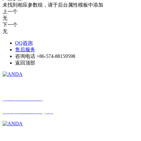
未找到相应参数组，请于后台属性模板中添加
上一个
无
下一个
无
QQ咨询
售后服务
咨询电话
+86-574-88159598
返回顶部
© 星空网,星空(中国) 版权所有
浙ICP备12030098号
网站建设：中企动力
宁波