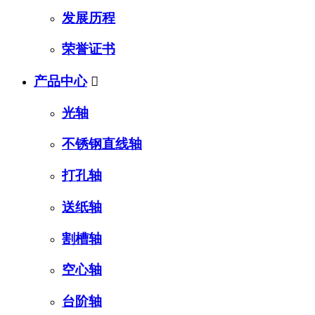
发展历程
荣誉证书
产品中心

光轴
不锈钢直线轴
打孔轴
送纸轴
割槽轴
空心轴
台阶轴