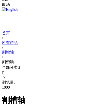
取消
首页
/
所有产品
/
割槽轴
/
割槽轴
全部分类


1
/
1
浏览量:
1000
割槽轴