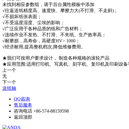
未找到相应参数组，请于后台属性模板中添加
√往返送纸精度高、速度快、摩擦力大(不打滑、不走斜) ;
√不损坏纸张表面；
√不受温度湿度、尘埃的影响；
√广泛应用于各种品质的纸和广告材料；
√连续作业不发热、不打滑、不夹纸、生产效率高；
√耐磨损，高寿命，高硬度HV> 1000；
√经济耐用,提高整机档次,降低维修费用。
★我们可按用户要求设计， 制造各种规格的滚轮产品
★应用范围:适用打印机、写真机、刻字机、复印机及印刷设备
上一个
无
下一个
送纸轴
QQ咨询
售后服务
咨询电话
+86-574-88159598
返回顶部