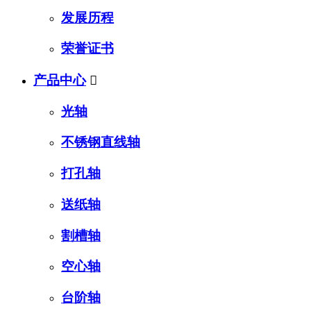
发展历程
荣誉证书
产品中心

光轴
不锈钢直线轴
打孔轴
送纸轴
割槽轴
空心轴
台阶轴