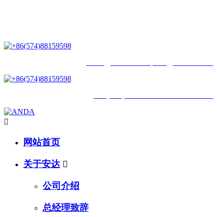
星空网,星空(中国)：一家专业研发生产和销售运动系列产品的企业 !
一家专业研发生产和销售运动系列产品的企业 !
biwu@nbanda.cn
/
lulu@nbanda.cn
+86(574)88159598 /
18968312317

网站首页
关于安达

公司介绍
总经理致辞