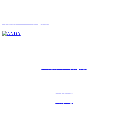
浙ICP备12030098号
网站建设：中企动力
宁波
© 星空网,星空(中国) 版权所有
浙ICP备12030098号
网站建设：中企动力
宁波
网站首页
关于安达
产品中心
新闻资讯
销售网络