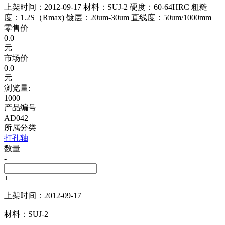
上架时间：2012-09-17 材料：SUJ-2 硬度：60-64HRC 粗糙
度：1.2S（Rmax) 镀层：20um-30um 直线度：50um/1000mm
零售价
0.0
元
市场价
0.0
元
浏览量:
1000
产品编号
AD042
所属分类
打孔轴
数量
-
+
上架时间：
2012-09-17
材料：
SUJ-2