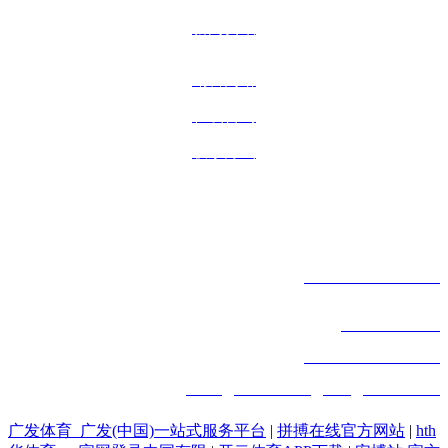
新闻资讯
销售网络
在线咨询
联系方式
联系方式
宁波市海曙洞桥工业区洞北路9号
电话：
+86-574-88159598
手机：+
18968312317
传真：
+86-574-88441626
邮箱：
biwu@nbanda.cn
/
lulu@nbanda.cn
广发体育_广发(中国)一站式服务平台
|
拼搏在线官方网站
|
hth