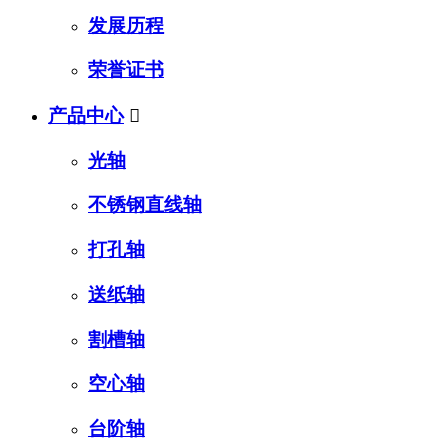
发展历程
荣誉证书
产品中心

光轴
不锈钢直线轴
打孔轴
送纸轴
割槽轴
空心轴
台阶轴