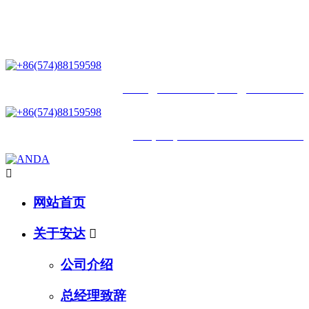
星空网,星空(中国)：一家专业研发生产和销售运动系列产品的企业 !
一家专业研发生产和销售运动系列产品的企业 !
biwu@nbanda.cn
/
lulu@nbanda.cn
+86(574)88159598 /
18968312317

网站首页
关于安达

公司介绍
总经理致辞